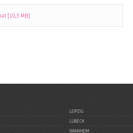
at [10,5 MB]
LEIPZIG
LÜBECK
MANNHEIM