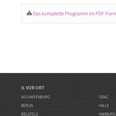
Das komplette Programm im PDF-Form
IL VOR ORT
ASCHAFFENBURG
GRAZ
BERLIN
HALLE
BIELEFELD
HAMBURG