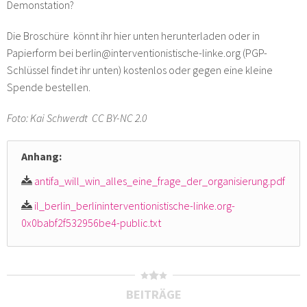
Demonstation?
Die Broschüre könnt ihr hier unten herunterladen oder in
Papierform bei berlin@interventionistische-linke.org (PGP-
Schlüssel findet ihr unten) kostenlos oder gegen eine kleine
Spende bestellen.
Foto: Kai Schwerdt CC BY-NC 2.0
Anhang:
antifa_will_win_alles_eine_frage_der_organisierung.pdf
il_berlin_berlininterventionistische-linke.org-
0x0babf2f532956be4-public.txt
BEITRÄGE