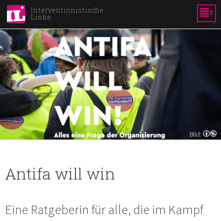
Direkt
Interventionistische
Linke
zum
Inhalt
Bild:
Antifa will win
Eine Ratgeberin für alle, die im Kampf