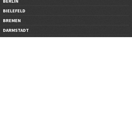
BERLIN
BIELEFELD
BREMEN
DARMSTADT
DÜSSELDORF
FRANKFURT
GÖTTINGEN
GRAZ
HALLE
HAMBURG
HANNOVER
HEIDELBERG
JENA