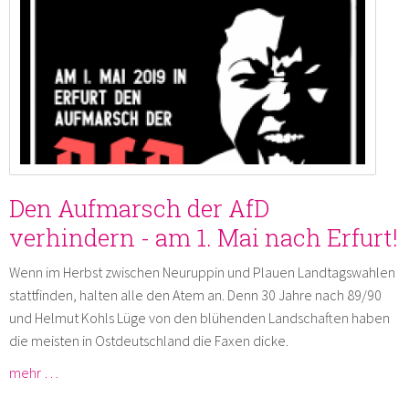
Den Aufmarsch der AfD
verhindern - am 1. Mai nach Erfurt!
Wenn im Herbst zwischen Neuruppin und Plauen Landtagswahlen
stattfinden, halten alle den Atem an. Denn 30 Jahre nach 89/90
und Helmut Kohls Lüge von den blühenden Landschaften haben
die meisten in Ostdeutschland die Faxen dicke.
mehr …