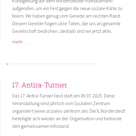
Kundgebung auf dem Norderstedter Rathausmarkt
aufgerufen, um ein Fest gegen die neue soziale Kälte zu
feiern. Wir haben genug vom Gerede am rechten Rand.
Diesem Gerede folgen üble Taten, die uns als gesamte
Gesellschaft bedrohen, deshalb sind wir jetzt aktiv.
mehr …
17. Antira-Turnier
Das 17. Antira-Turnier fand statt am 06.07.2025. Diese
Veranstaltung wird jährlich vom Sozialen Zentrum
organisiert (www.soziales-zentrum.de). Die IL Norderstedt
beteiligte sich wieder an der Organisation und betreute
den gemeinsamen Infostand.