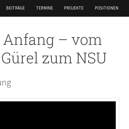
Skip to
BEITRÄGE
TERMINE
PROJEKTE
POSITIONEN
main
content
r Anfang – vom
k Gürel zum NSU
ung