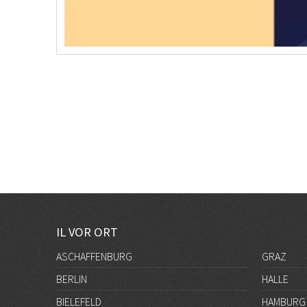
IL VOR ORT
ASCHAFFENBURG
GRAZ
BERLIN
HALLE
BIELEFELD
HAMBURG