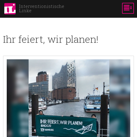
Skip to
Interventionistische
Linke
main
content
Ihr feiert, wir planen!