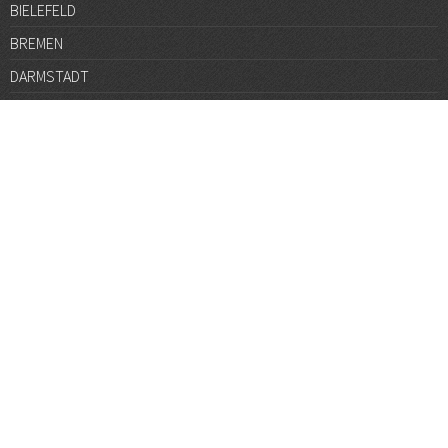
BIELEFELD
BREMEN
DARMSTADT
DÜSSELDORF
FRANKFURT
GÖTTINGEN
GRAZ
HALLE
HAMBURG
HANNOVER
HEIDELBERG
JENA