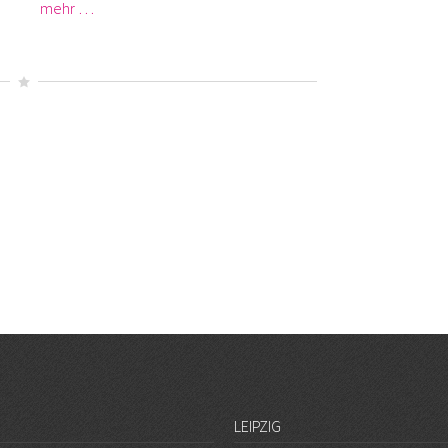
mehr …
LEIPZIG