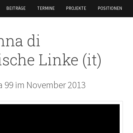
Skip to
BEITRÄGE
TERMINE
PROJEKTE
POSITIONEN
main
content
nna di
sche Linke (it)
ra 99 im November 2013
Interventionistische Linke