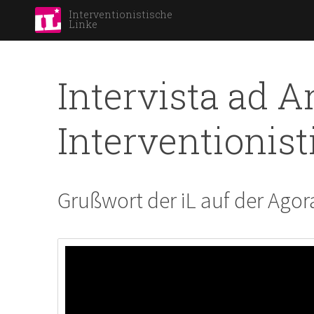
Interventionistische
Linke
Intervista ad A
Interventionisti
Grußwort der iL auf der Ago
Agorà99 - 01.11.13 Intervista ad Anna di 