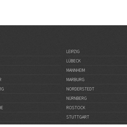
LEIPZIG
LÜBECK
MANNHEIM
R
MARBURG
RG
NORDERSTEDT
NÜRNBERG
HE
ROSTOCK
STUTTGART