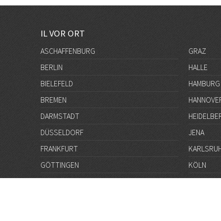
IL VOR ORT
ASCHAFFENBURG
GRAZ
BERLIN
HALLE
BIELEFELD
HAMBURG
BREMEN
HANNOVE
DARMSTADT
HEIDELBE
DÜSSELDORF
JENA
FRANKFURT
KARLSRU
GÖTTINGEN
KÖLN