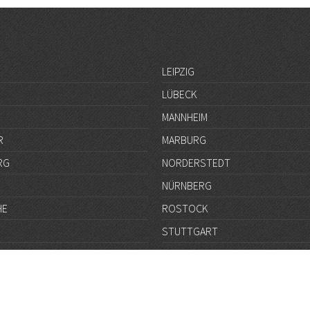
LEIPZIG
LÜBECK
MANNHEIM
R
MARBURG
RG
NORDERSTEDT
NÜRNBERG
HE
ROSTOCK
STUTTGART