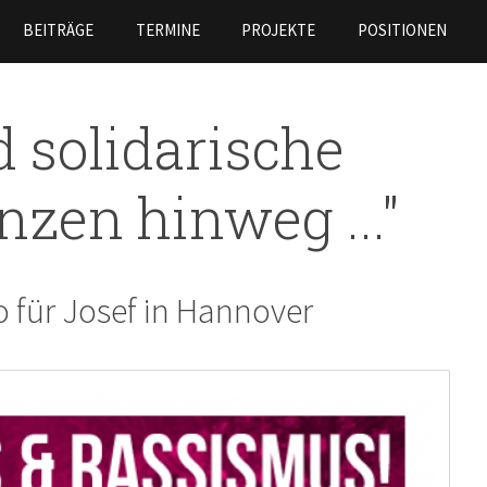
Skip to
BEITRÄGE
TERMINE
PROJEKTE
POSITIONEN
main
content
d solidarische
nzen hinweg ..."
o für Josef in Hannover