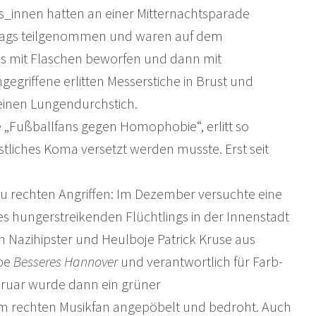
oss_innen hatten an einer Mitternachtsparade
ftags teilgenommen und waren auf dem
s mit Flaschen beworfen und dann mit
gegriffene erlitten Messerstiche in Brust und
inen Lungendurchstich.
 „Fußballfans gegen Homophobie“, erlitt so
stliches Koma versetzt werden musste. Erst seit
 zu rechten Angriffen: Im Dezember versuchte eine
s hungerstreikenden Flüchtlings in der Innenstadt
m Nazihipster und Heulboje Patrick Kruse aus
ppe
Besseres Hannover
und verantwortlich für Farb-
bruar wurde dann ein grüner
m rechten Musikfan angepöbelt und bedroht. Auch