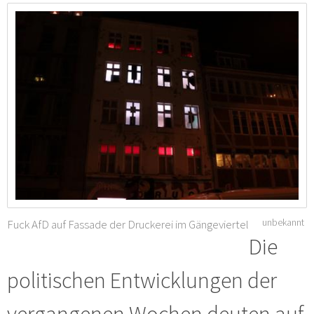
Fuck AfD auf Fassade der Druckerei im Gängeviertel
unbekannt
Die
politischen Entwicklungen der
vergangenen Wochen deuten auf