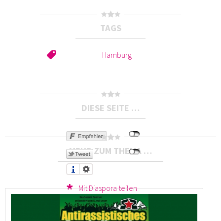
TAGS
Hamburg
DIESE SEITE …
MEHR ZUM THEMA …
Mit Diaspora teilen
Druckversion