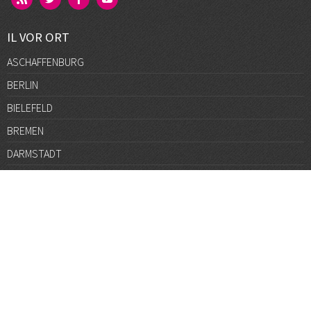
IL VOR ORT
ASCHAFFENBURG
BERLIN
BIELEFELD
BREMEN
DARMSTADT
DÜSSELDORF
FRANKFURT
GÖTTINGEN
GRAZ
HALLE