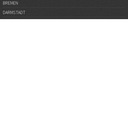
BREMEN
DARMSTADT
DÜSSELDORF
FRANKFURT
GÖTTINGEN
GRAZ
HALLE
HAMBURG
HANNOVER
HEIDELBERG
JENA
KARLSRUHE