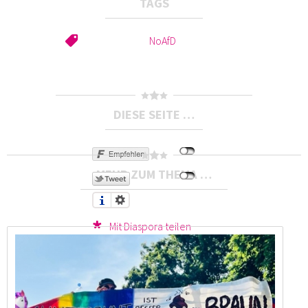
TAGS
NoAfD
DIESE SEITE …
MEHR ZUM THEMA …
Mit Diaspora teilen
Druckversion
Send by email