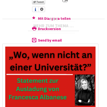
Mit Diaspora teilen
MEHR ZUM THEMA …
Druckversion
Send by email