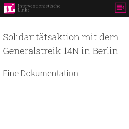
Skip to
Interventionistische
Linke
main
content
Solidaritätsaktion mit dem
Generalstreik 14N in Berlin
Eine Dokumentation
14N Soliaktion