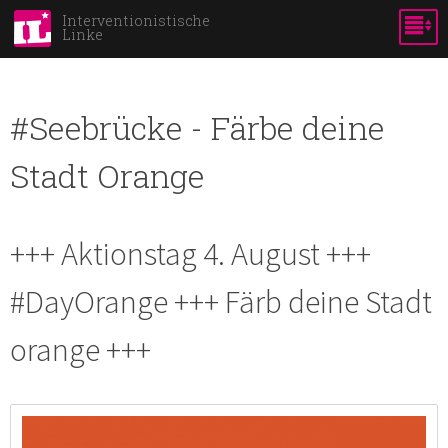
Skip to
Interventionistische
Linke
main
content
#Seebrücke - Färbe deine
Stadt Orange
+++ Aktionstag 4. August +++
#DayOrange +++ Färb deine Stadt
orange +++