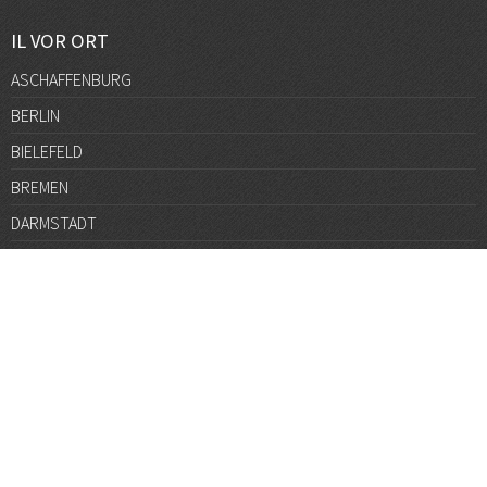
IL VOR ORT
ASCHAFFENBURG
BERLIN
BIELEFELD
BREMEN
DARMSTADT
DÜSSELDORF
FRANKFURT
GÖTTINGEN
GRAZ
HALLE
HAMBURG