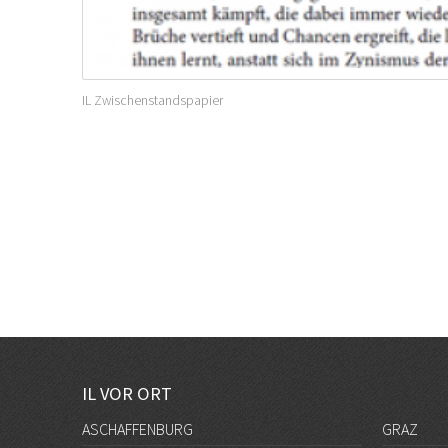
IL Zwischenstandspapier
IL VOR ORT
ASCHAFFENBURG
GRAZ