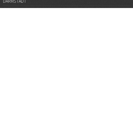
DARMSTADT
DÜSSELDORF
FRANKFURT
GÖTTINGEN
GRAZ
HALLE
HAMBURG
HANNOVER
HEIDELBERG
JENA
KARLSRUHE
KÖLN