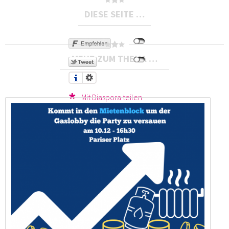
DIESE SEITE …
MEHR ZUM THEMA …
Mit Diaspora teilen
Druckversion
Send by email