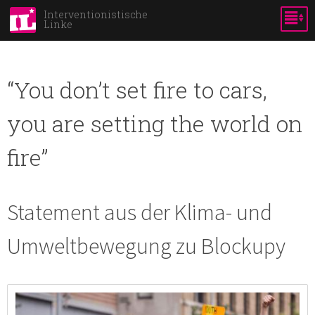
Skip to
Interventionistische
Linke
main
content
“You don’t set fire to cars,
you are setting the world on
fire”
Statement aus der Klima- und
Umweltbewegung zu Blockupy