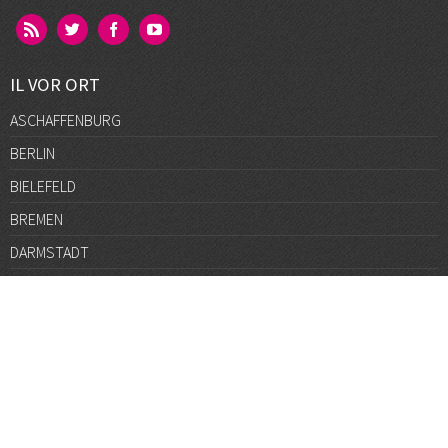
IL VOR ORT
ASCHAFFENBURG
BERLIN
BIELEFELD
BREMEN
DARMSTADT
DÜSSELDORF
FRANKFURT
GÖTTINGEN
GRAZ