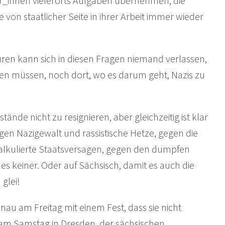
er_innen vielerorts Aufgaben übernehmen, die
e von staatlicher Seite in ihrer Arbeit immer wieder
turen kann sich in diesen Fragen niemand verlassen,
en müssen, noch dort, wo es darum geht, Nazis zu
tände nicht zu resignieren, aber gleichzeitig ist klar
egen Nazigewalt und rassistische Hetze, gegen die
alkulierte Staatsversagen, gegen den dumpfen
es keiner. Oder auf Sächsisch, damit es auch die
glei!
nau am Freitag mit einem Fest, dass sie nicht
 am Samstag in Dresden, der sächsischen