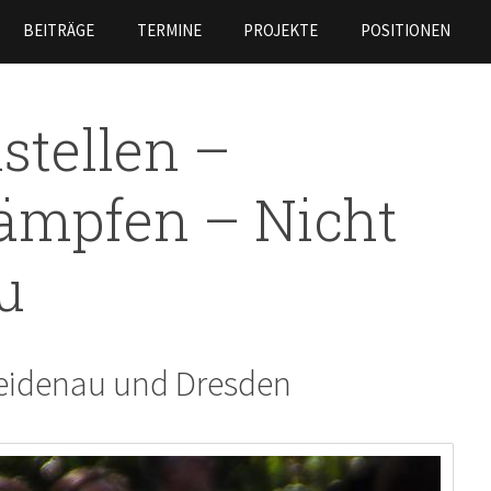
Skip to
BEITRÄGE
TERMINE
PROJEKTE
POSITIONEN
main
content
stellen –
ämpfen – Nicht
u
Heidenau und Dresden