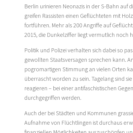
Berlin urinieren Neonazis in der S-Bahn auf d
greifen Rassisten einen Geflüchteten mit Holzl
fortführen. Mehr als 200 Angriffe auf Geflüch
2015, die Dunkelziffer liegt vermutlich noch 
Politik und Polizei verhalten sich dabei so p
gewollten Staatsversagen sprechen kann. Ang
pogromartigen Stimmung an vielen Orten kann
überrascht worden zu sein. Tagelang sind sie 
reagieren – bei einer antifaschistischen Geg
durchgegriffen werden.
Auch der bei Städten und Kommunen grassie
Aufnahme von Flüchtlingen ist durchaus erw
finanziellen Möglichkeiten auszuschöpfen 