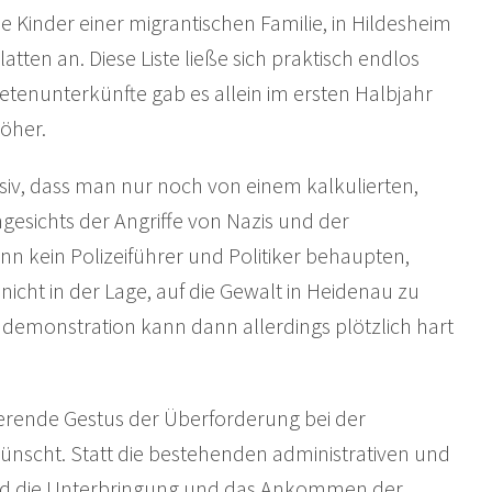
ie Kinder einer migrantischen Familie, in Hildesheim
atten an. Diese Liste ließe sich praktisch endlos
tetenunterkünfte gab es allein im ersten Halbjahr
höher.
assiv, dass man nur noch von einem kalkulierten,
esichts der Angriffe von Nazis und der
 kein Polizeiführer und Politiker behaupten,
nicht in der Lage, auf die Gewalt in Heidenau zu
endemonstration kann dann allerdings plötzlich hart
rende Gestus der Überforderung bei der
ünscht. Statt die bestehenden administrativen und
und die Unterbringung und das Ankommen der