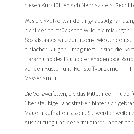
diesen Kurs fühlen sich Neonazis erst Recht be
Was die »Völkerwanderung« aus Afghanistan, S
nicht der heimtückische Wille, die mickrigen
Sozialstaates »auszunutzen«, wie der deutsc
einfacher Bürger – imaginiert. Es sind die B
Haram und des IS und der gnadenlose Raubb
vor den Küsten und Rohstoffkonzernen im Herz
Massenarmut.
Die Verzweifelten, die das Mittelmeer in üb
über staubige Landstraßen hinter sich gebr
Mauern aufhalten lassen. Sie werden weiter
Ausbeutung und der Armut ihrer Länder beruh