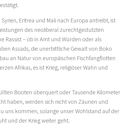
stätigt.
yrien, Eritrea und Mali nach Europa antreibt, ist
 Leistungen des neoliberal zurechtgestutzten
he Rassist – ob in Amt und Würden oder als
omben Assads, die unerbittliche Gewalt von Boko
au an Natur von europäischen Fischfangflotten
en Afrikas, es ist Krieg, religiöser Wahn und
erfüllten Booten überquert oder Tausende Kilometer
acht haben, werden sich nicht von Zäunen und
 zu uns kommen, solange unser Wohlstand auf der
t und der Krieg weiter geht.