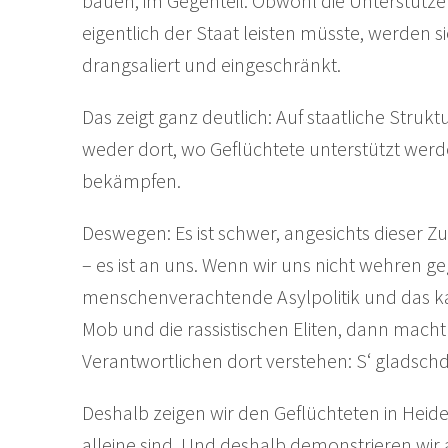
bauen, im Gegenteil: Obwohl die Unterstütz
eigentlich der Staat leisten müsste, werden si
drangsaliert und eingeschränkt.
Das zeigt ganz deutlich: Auf staatliche Struk
weder dort, wo Geflüchtete unterstützt werd
bekämpfen.
Deswegen: Es ist schwer, angesichts dieser Zus
– es ist an uns. Wenn wir uns nicht wehren g
menschenverachtende Asylpolitik und das k
Mob und die rassistischen Eliten, dann macht 
Verantwortlichen dort verstehen: S‘ gladschd 
Deshalb zeigen wir den Geflüchteten in Heide
alleine sind. Und deshalb demonstrieren wir