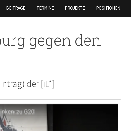
Skip to
BEITRÄGE
TERMINE
PROJEKTE
POSITIONEN
main
content
urg gegen den
ntrag) der [iL*]