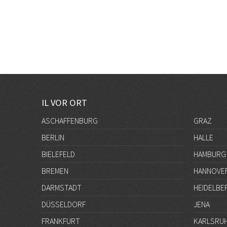
IL VOR ORT
ASCHAFFENBURG
GRAZ
BERLIN
HALLE
BIELEFELD
HAMBURG
BREMEN
HANNOVE
DARMSTADT
HEIDELBE
DÜSSELDORF
JENA
FRANKFURT
KARLSRU