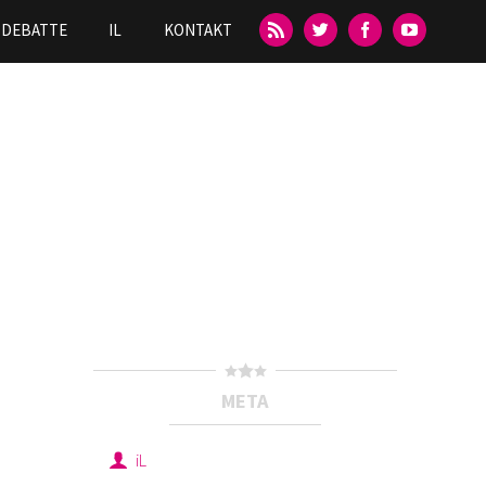
DEBATTE
IL
KONTAKT
META
iL