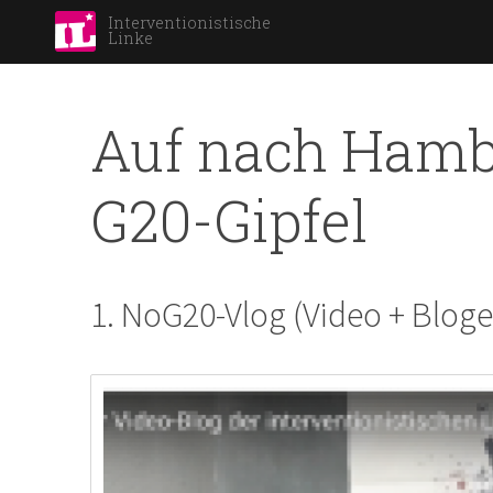
Interventionistische
Linke
Auf nach Hamb
G20-Gipfel
1. NoG20-Vlog (Video + Blogei