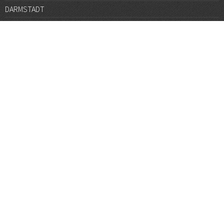
DARMSTADT
DÜSSELDORF
FRANKFURT
GÖTTINGEN
GRAZ
HALLE
HAMBURG
HANNOVER
HEIDELBERG
JENA
KARLSRUHE
KÖLN