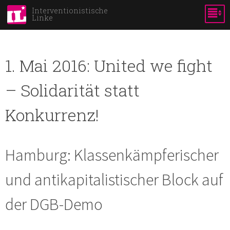
Skip to
Interventionistische
Linke
main
content
1. Mai 2016: United we fight
– Solidarität statt
Konkurrenz!
Hamburg: Klassenkämpferischer
und antikapitalistischer Block auf
der DGB-Demo